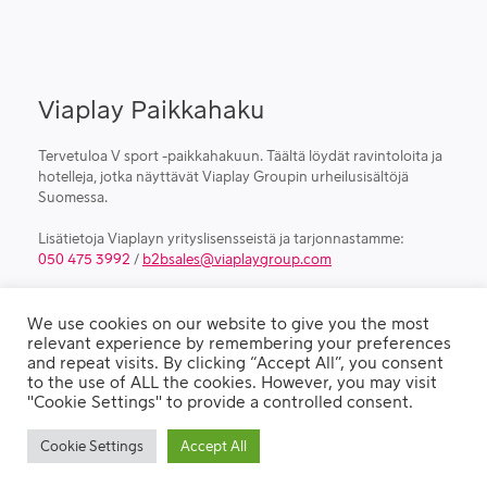
Viaplay Paikkahaku
Tervetuloa V sport -paikkahakuun. Täältä löydät ravintoloita ja
hotelleja, jotka näyttävät Viaplay Groupin urheilusisältöjä
Suomessa.
Lisätietoja Viaplayn yrityslisensseistä ja tarjonnastamme:
050 475 3992
/
b2bsales@viaplaygroup.com
We use cookies on our website to give you the most
relevant experience by remembering your preferences
© VIAPLAY 2023
and repeat visits. By clicking “Accept All”, you consent
to the use of ALL the cookies. However, you may visit
"Cookie Settings" to provide a controlled consent.
Privacy Policy
Cookie Settings
Accept All