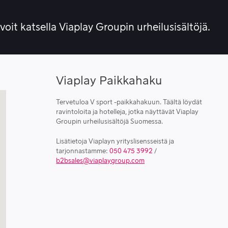
 voit katsella Viaplay Groupin urheilusisältöjä.
Viaplay Paikkahaku
Tervetuloa V sport -paikkahakuun. Täältä löydät
ravintoloita ja hotelleja, jotka näyttävät Viaplay
Groupin urheilusisältöjä Suomessa.
Lisätietoja Viaplayn yrityslisensseistä ja
tarjonnastamme:
050 475 3992
/
b2bsales@viaplaygroup.com