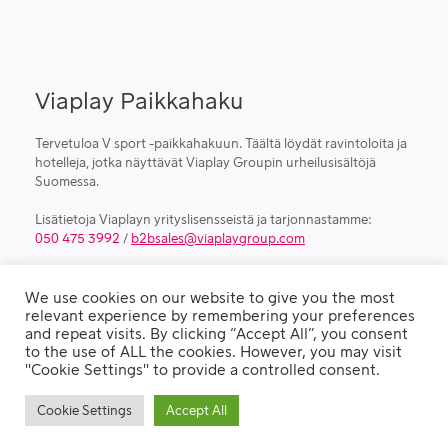
Viaplay Paikkahaku
Tervetuloa V sport -paikkahakuun. Täältä löydät ravintoloita ja
hotelleja, jotka näyttävät Viaplay Groupin urheilusisältöjä
Suomessa.
Lisätietoja Viaplayn yrityslisensseistä ja tarjonnastamme:
050 475 3992
/
b2bsales@viaplaygroup.com
We use cookies on our website to give you the most
relevant experience by remembering your preferences
© VIAPLAY 2023
and repeat visits. By clicking “Accept All”, you consent
to the use of ALL the cookies. However, you may visit
"Cookie Settings" to provide a controlled consent.
Privacy Policy
Cookie Settings
Accept All