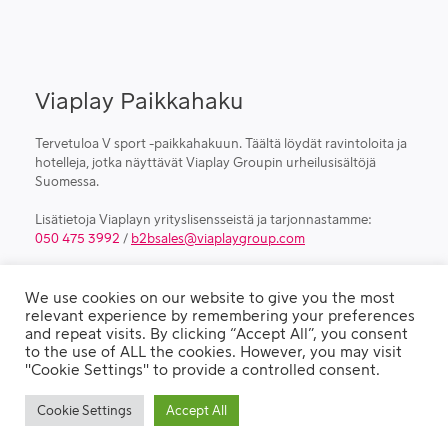
Viaplay Paikkahaku
Tervetuloa V sport -paikkahakuun. Täältä löydät ravintoloita ja
hotelleja, jotka näyttävät Viaplay Groupin urheilusisältöjä
Suomessa.
Lisätietoja Viaplayn yrityslisensseistä ja tarjonnastamme:
050 475 3992
/
b2bsales@viaplaygroup.com
We use cookies on our website to give you the most
relevant experience by remembering your preferences
© VIAPLAY 2023
and repeat visits. By clicking “Accept All”, you consent
to the use of ALL the cookies. However, you may visit
"Cookie Settings" to provide a controlled consent.
Privacy Policy
Cookie Settings
Accept All