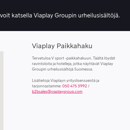
 voit katsella Viaplay Groupin urheilusisältöjä.
Viaplay Paikkahaku
Tervetuloa V sport -paikkahakuun. Täältä löydät
ravintoloita ja hotelleja, jotka näyttävät Viaplay
Groupin urheilusisältöjä Suomessa.
Lisätietoja Viaplayn yrityslisensseistä ja
tarjonnastamme:
050 475 3992
/
b2bsales@viaplaygroup.com