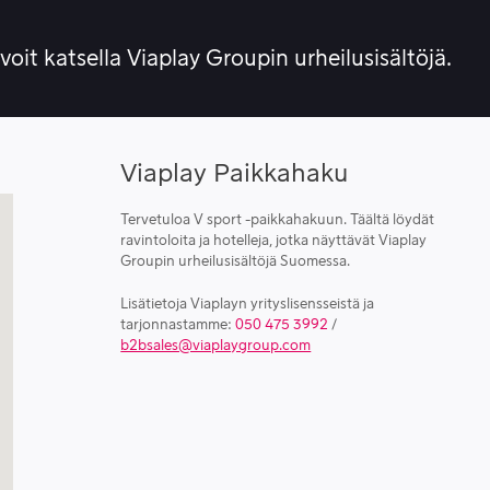
 voit katsella Viaplay Groupin urheilusisältöjä.
Viaplay Paikkahaku
Tervetuloa V sport -paikkahakuun. Täältä löydät
ravintoloita ja hotelleja, jotka näyttävät Viaplay
Groupin urheilusisältöjä Suomessa.
Lisätietoja Viaplayn yrityslisensseistä ja
tarjonnastamme:
050 475 3992
/
b2bsales@viaplaygroup.com