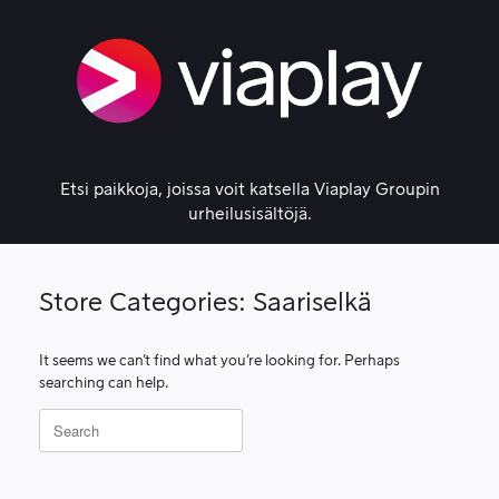
Skip
to
content
Etsi paikkoja, joissa voit katsella Viaplay Groupin
urheilusisältöjä.
Store Categories: Saariselkä
It seems we can’t find what you’re looking for. Perhaps
searching can help.
Search
for: