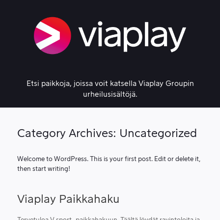
Skip
to
content
Etsi paikkoja, joissa voit katsella Viaplay Groupin
urheilusisältöjä.
Category Archives:
Uncategorized
Welcome to WordPress. This is your first post. Edit or delete it,
then start writing!
Viaplay Paikkahaku
Tervetuloa V sport -paikkahakuun. Täältä löydät ravintoloita ja